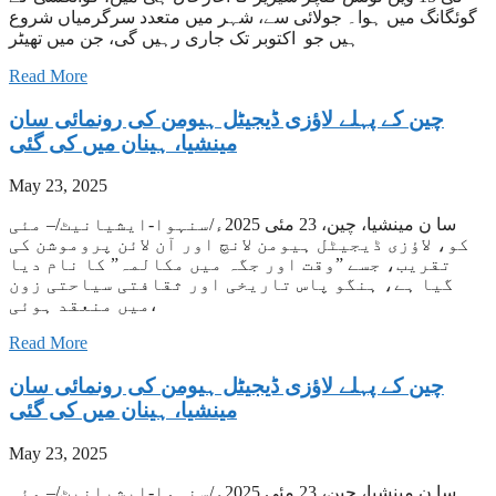
گوئگانگ میں ہوا۔ جولائی سے، شہر میں متعدد سرگرمیاں شروع
ہیں جو اکتوبر تک جاری رہیں گی، جن میں تھیٹر
Read More
‫چین کے پہلے لاؤزی ڈیجیٹل ہیومن کی رونمائی سان
مینشیا، ہینان میں کی گئی
May 23, 2025
سا ن مینشیا، چین، 23 مئی 2025ء/سنہوا-ایشیانیٹ/– مئی
کو، لاؤزی ڈیجیٹل ہیومن لانچ اور آن لائن پروموشن کی
تقریب، جسے ”وقت اور جگہ میں مکالمہ” کا نام دیا
گیا ہے، ہنگو پاس تاریخی اور ثقافتی سیاحتی زون
میں منعقد ہوئی،
Read More
‫چین کے پہلے لاؤزی ڈیجیٹل ہیومن کی رونمائی سان
مینشیا، ہینان میں کی گئی
May 23, 2025
سا ن مینشیا، چین، 23 مئی 2025ء/سنہوا-ایشیانیٹ/– مئی